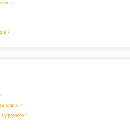
recours
ble ?
?
 possible ?
 s’y prendre ?